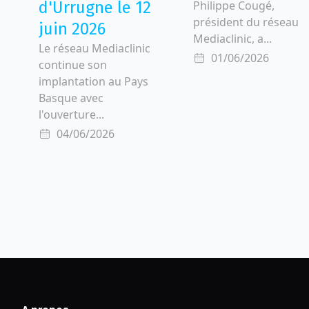
d'Urrugne le 12
Philippe Cougé,
président du réseau
juin 2026
Mediaclinic, a...
Le réseau Mediaclinic
01/06/2026
continue son
implantation au Pays
Basque avec
l'ouverture...
04/06/2026