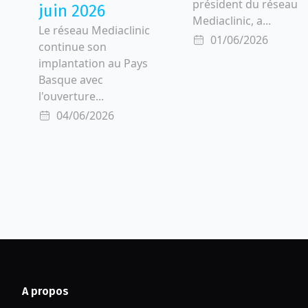
président du réseau
juin 2026
Mediaclinic, a...
Le réseau Mediaclinic
01/06/2026
continue son
implantation au Pays
Basque avec
l'ouverture...
04/06/2026
A propos