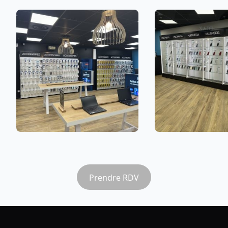
Le magasin mediaclinic Fenouillet
répare vos ordinateurs,
téléphones, tablettes, consoles...
Retrouvez dès maintenant toute
l'
expertise de nos techniciens pour tous
vos appareils multimédia
hors-service ou
accidentés : écran cassé, disque dur trop
plein, batterie à plat, virus informatique,
réparation PC toute marque, pièces
détachées PC...
Après avoir établi un diagnostic sous vos
yeux, nos experts prendront en charge
votre appareil pour le réparer au sein du
MediaLabo.
Prendre RDV
En vous rendant dans votre
magasin mediaclinic Fenouillet,
prolongez la durée de vie de vos