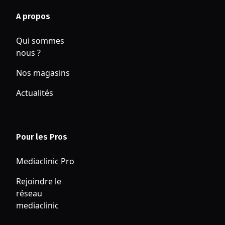
appareils multimédia !
Amenez au moins 1 fois par an vos
A propos
appareils (smartphone, tablette, console,
ordinateur portable,…) à nos spécialistes
Qui sommes
pour qu’ils puissent les vérifier
nous ?
(dépoussiérage, changement de la pâte
Nos magasins
thermique,…), ainsi ils dureront plus
longtemps.
Actualités
Le magasin mediaclinic Fenouillet c’est
aussi tous les services de
réparations
informatiques
. Sans oublier les
protections
d’écran silicones Mobile Outfitters
et un
Pour les Pros
large choix de coques de protection
.
Mediaclinic Pro
Adoptez les accessoires éco-
Rejoindre le
responsables proposés par
réseau
mediaclinic Toulouse Fenouillet
mediaclinic
L’achat d’un produit reconditionné est un
acte engagé pour une consommation plus