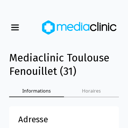
Mediaclinic Toulouse
Nos magasins
Fenouillet (31)
Nous rejoindre
Qui sommes-nous
Informations
Horaires
Adresse