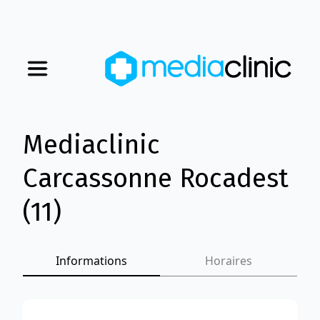
Mediaclinic
Nos magasins
Carcassonne Rocadest
Nous rejoindre
(11)
Qui sommes-nous
Informations
Horaires