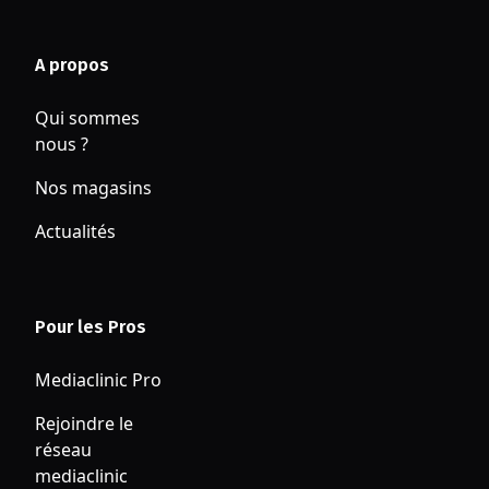
En vous rendant dans votre
magasin mediaclinic Carcassonne
Rocadest, prolongez la durée de
A propos
vie de vos appareils multimédia !
Amenez au moins 1 fois par an vos
Qui sommes
appareils (smartphone, tablette, console,
nous ?
ordinateur portable,…) à nos spécialistes
Nos magasins
pour qu’ils puissent les vérifier
(dépoussiérage, changement de la pâte
Actualités
thermique,…), ainsi ils dureront plus
longtemps.
Le magasin mediaclinic Carcassonne
Rocadest c’est aussi tous les services
Pour les Pros
de
réparations informatiques
. Sans oublier
les
protections d’écran silicones Mobile
Mediaclinic Pro
Outfitters
et un large choix de coques de
Rejoindre le
protection
.
réseau
mediaclinic
Adoptez les accessoires éco-