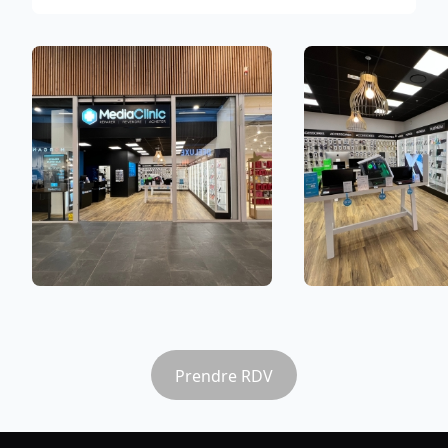
Le magasin mediaclinic
Carcassonne Rocadest répare vos
ordinateurs, téléphones,
tablettes, consoles...
Retrouvez dès maintenant toute
l'
expertise de nos techniciens pour tous
vos appareils multimédia
hors-service ou
accidentés : écran cassé, disque dur trop
plein, batterie à plat, virus informatique,
réparation PC toute marque, pièces
détachées PC...
Après avoir établi un diagnostic sous vos
yeux, nos experts prendront en charge
Prendre RDV
votre appareil pour le réparer au sein du
MediaLabo.